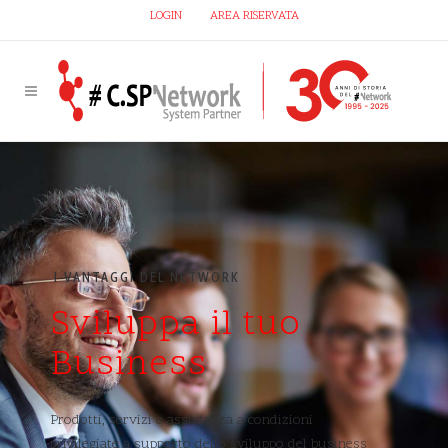
LOGIN
AREA RISERVATA
I VANTAGGI DEL NETWORK
Sviluppa il tuo
Business
Prodotti, servizi e assistenza a condizioni
privilegiate a supporto dello sviluppo del business