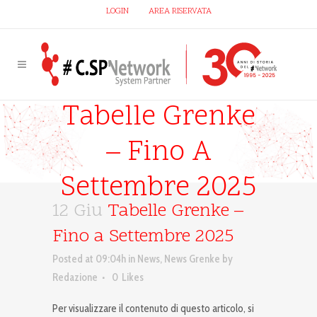
LOGIN
AREA RISERVATA
Tabelle Grenke
– Fino A
Settembre 2025
12 Giu
Tabelle Grenke –
Fino a Settembre 2025
Posted at 09:04h
in
News
,
News Grenke
by
Redazione
0
Likes
Per visualizzare il contenuto di questo articolo, si